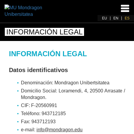
Acti
nav
EU
EN
ES
INFORMACIÓN LEGAL
INFORMACIÓN LEGAL
Datos identificativos
Denominación: Mondragon Unibertsitatea
Domicilio Social: Loramendi, 4, 20500 Arrasate /
Mondragon.
CIF: F-20560991
Teléfono: 943712185
Fax: 943712193
e-mail:
info@mondragon.edu