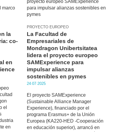
PROYECTO EUROPEO
en la
La Facultad de
ia: co-
Empresariales de
Mondragon Unibertsitatea
lidera el proyecto europeo
al en
SAMExperience para
ience
impulsar alianzas
sostenibles en pymes
24·07·2025
ropeo
cultad
El proyecto SAMExperience
gon
(Sustainable Alliance Manager
o el
Experience), financiado por el
s
programa Erasmus+ de la Unión
dustria
Europea (KA220-HED -Cooperación
te en
en educación superior), arrancó en