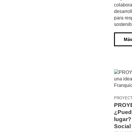
colabora
desarrol
para res
sostenib
Más
PROYEC
PROY
¿Puede
lugar?
Social