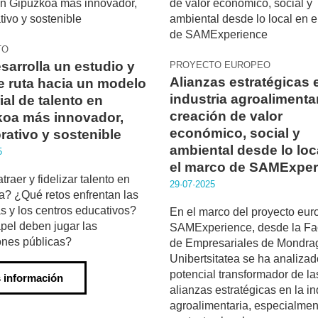
TO
sarrolla un estudio y
PROYECTO EUROPEO
Alianzas estratégicas 
e ruta hacia un modelo
industria agroalimentar
rial de talento en
creación de valor
koa más innovador,
económico, social y
rativo y sostenible
ambiental desde lo loc
5
el marco de SAMExper
raer y fidelizar talento en
29·07·2025
? ¿Qué retos enfrentan las
 y los centros educativos?
En el marco del proyecto eu
el deben jugar las
SAMExperience, desde la Fa
iones públicas?
de Empresariales de Mondra
Unibertsitatea se ha analizad
potencial transformador de la
 información
alianzas estratégicas en la in
agroalimentaria, especialmen