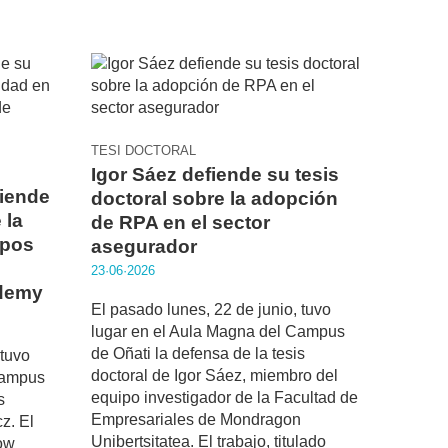
TESI DOCTORAL
Igor Sáez defiende su tesis
fiende
doctoral sobre la adopción
 la
de RPA en el sector
ipos
asegurador
23·06·2026
demy
El pasado lunes, 22 de junio, tuvo
lugar en el Aula Magna del Campus
de Oñati la defensa de la tesis
 tuvo
doctoral de Igor Sáez, miembro del
Campus
equipo investigador de la Facultad de
s
Empresariales de Mondragon
z. El
Unibertsitatea. El trabajo, titulado
How