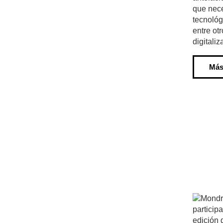
que nece
tecnológ
entre otro
digitali
Más