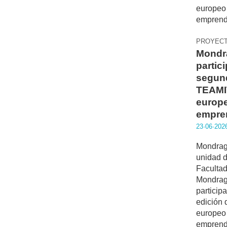
PROYEC
Mondr
partici
segund
TEAMI
europe
empre
23·06·202
Mondrag
unidad 
Facultad
Mondrago
particip
edición
europeo
emprendi