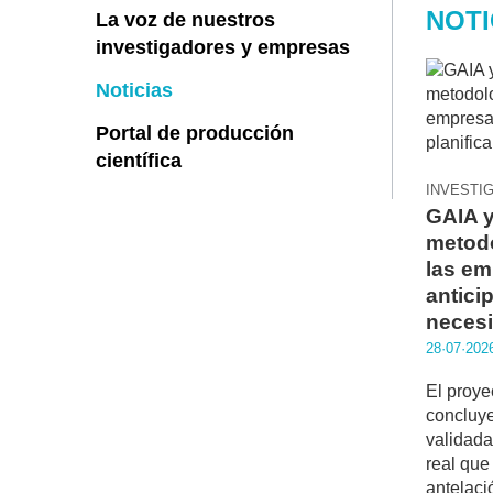
NOTI
La voz de nuestros
investigadores y empresas
Noticias
Portal de producción
científica
INVESTI
GAIA y
metodo
las em
anticip
necesi
28·07·202
El proy
concluy
validada
real que
antelaci