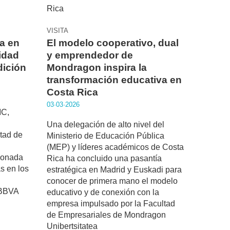
VISITA
a en
El modelo cooperativo, dual
idad
y emprendedor de
dición
Mondragon inspira la
transformación educativa en
Costa Rica
03·03·2026
IC,
Una delegación de alto nivel del
ltad de
Ministerio de Educación Pública
n
(MEP) y líderes académicos de Costa
cionada
Rica ha concluido una pasantía
as en los
estratégica en Madrid y Euskadi para
conocer de primera mano el modelo
 BBVA
educativo y de conexión con la
empresa impulsado por la Facultad
de Empresariales de Mondragon
Unibertsitatea