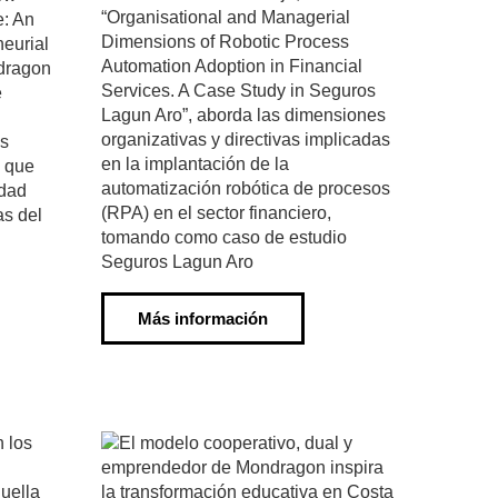
“Organisational and Managerial
e: An
Dimensions of Robotic Process
neurial
Automation Adoption in Financial
ndragon
Services. A Case Study in Seguros
e
Lagun Aro”, aborda las dimensiones
organizativas y directivas implicadas
os
en la implantación de la
s que
automatización robótica de procesos
idad
(RPA) en el sector financiero,
as del
tomando como caso de estudio
Seguros Lagun Aro
Más información