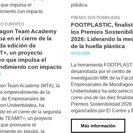
PREMIO SOSTENIBILIDAD
FOOTPLASTIC, finalist
TO EUROPEO
agon Team Academy
los Premios Sostenibil
pa en el cierre de la
2026: Liderando la me
a edición de
de la huella plástica
T+, un proyecto
04·03·2026
o que impulsa el
La herramienta FOOTPLAST
ndimiento con impacto
desarrollada por el centro de
6
investigación MIK de la Facu
Empresariales de Mondrago
on Team Academy (MTA), la
Unibertsitatea ha sido selec
de emprendimiento de la
como una de las diez finalist
 de Empresariales de
Premios Sostenibilidad 2026
n Unibertsitatea, ha
organizados por El Correo y
ado en el cierre de la segunda
 de TEAMIT+, un proyecto
 que promueve el
Más información
miento en equipo, la