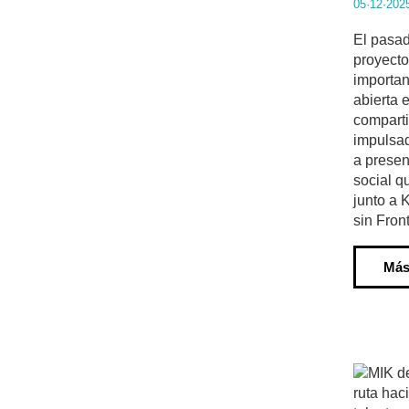
05·12·202
El pasad
proyecto
importan
abierta 
comparti
impulsad
a presen
social q
junto a
sin Fron
Más