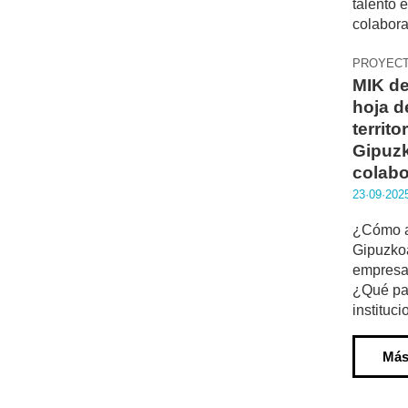
PROYEC
MIK de
hoja d
territo
Gipuz
colabo
23·09·202
¿Cómo at
Gipuzkoa
empresas
¿Qué pap
instituc
Más