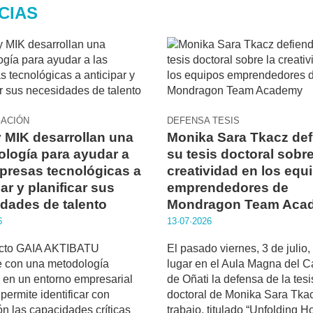
CIAS
GACIÓN
DEFENSA TESIS
 MIK desarrollan una
Monika Sara Tkacz de
logía para ayudar a
su tesis doctoral sobre
presas tecnológicas a
creatividad en los equ
ar y planificar sus
emprendedores de
dades de talento
Mondragon Team Aca
6
13·07·2026
ecto GAIA AKTIBATU
El pasado viernes, 3 de julio,
e con una metodología
lugar en el Aula Magna del 
 en un entorno empresarial
de Oñati la defensa de la tesi
 permite identificar con
doctoral de Monika Sara Tkac
ón las capacidades críticas
trabajo, titulado “Unfolding 