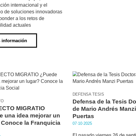
ción internacional y el
lo de soluciones innovadoras
ponder a los retos de
ilidad actuales
 información
DEFENSA TESIS
Defensa de la Tesis Do
TO
ECTO MIGRATIO
de Mario Andrés Manzi
 una idea mejorar un
Puertas
 Conoce la Franquicia
07·10·2025
El pasado viernes 26 de sept