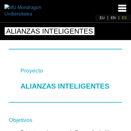
Acti
nav
EU
EN
ES
ALIANZAS INTELIGENTES
Proyecto
ALIANZAS INTELIGENTES
Objetivos