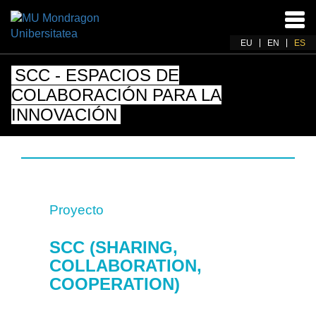
Acti
nav
EU
EN
ES
SCC - ESPACIOS DE
COLABORACIÓN PARA LA
INNOVACIÓN
Proyecto
SCC (SHARING,
COLLABORATION,
COOPERATION)