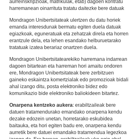
aurreinskripzioak, matrikulak, etab) dagoen kontratu
harremanean oinarrituta tratatu daitezke bere datuak
Mondragon Unibertsitateak ulertzen du datu horiek
emanda interesdunak bermatu egiten duela datuak
egiazkoak, eguneratuak eta zehatzak direla eta horren
erantzule dela, eta lehen esandako helburuetarako
tratatuak izatea berariaz onartzen duela.
Mondragon Unibertsitatearekiko harremana indarrean
dagoen bitartean eta harreman hori amaitu ondoren
ere, Mondragon Unibertsitateak bere zerbitzuen
gaineko eskaintza komertzialak edo promozioak bidali
ahal izango ditu, posta elektroniko bidez edo
komunikazio bide elektroniko baliokideen bitartez.
Onarpena kentzeko aukera
: erabiltzaileak bere
datuen tratamendurako emandako onarpena kendu
dezake edozein unetan, horretarako eskubidea
baitauka, eta hori egiten badu ere, onarpena kendu
aurretik bere datuei emandako tratamendua legezkoa