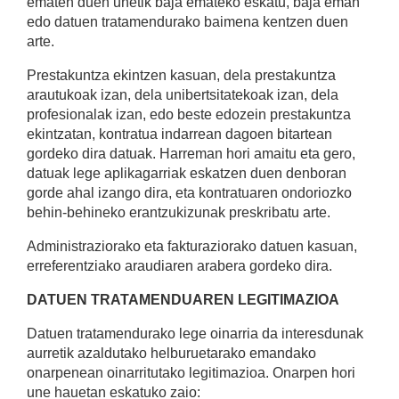
ematen duen unetik baja emateko eskatu, baja eman
edo datuen tratamendurako baimena kentzen duen
arte.
Prestakuntza ekintzen kasuan, dela prestakuntza
arautukoak izan, dela unibertsitatekoak izan, dela
profesionalak izan, edo beste edozein prestakuntza
ekintzatan, kontratua indarrean dagoen bitartean
gordeko dira datuak. Harreman hori amaitu eta gero,
datuak lege aplikagarriak eskatzen duen denboran
gorde ahal izango dira, eta kontratuaren ondoriozko
behin-behineko erantzukizunak preskribatu arte.
Administraziorako eta fakturaziorako datuen kasuan,
erreferentziako araudiaren arabera gordeko dira.
DATUEN TRATAMENDUAREN LEGITIMAZIOA
Datuen tratamendurako lege oinarria da interesdunak
aurretik azaldutako helburuetarako emandako
onarpenean oinarritutako legitimazioa. Onarpen hori
une hauetan eskatuko zaio: