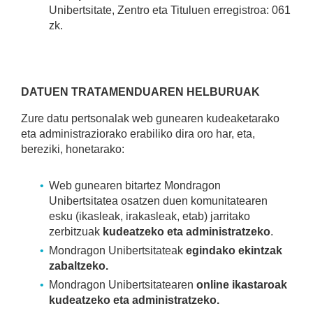
Unibertsitate, Zentro eta Tituluen erregistroa: 061
zk.
DATUEN TRATAMENDUAREN HELBURUAK
Zure datu pertsonalak web gunearen kudeaketarako
eta administraziorako erabiliko dira oro har, eta,
bereziki, honetarako:
Web gunearen bitartez Mondragon
Unibertsitatea osatzen duen komunitatearen
esku (ikasleak, irakasleak, etab) jarritako
zerbitzuak
kudeatzeko eta administratzeko
.
Mondragon Unibertsitateak
egindako ekintzak
zabaltzeko.
Mondragon Unibertsitatearen
online ikastaroak
kudeatzeko eta administratzeko.