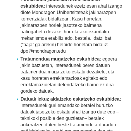
eskubidea:
interesdunek ezetz esan ahal izango
diote Mondragon Unibertsitateak jakinarazpen
komertzialak bidaltzeari. Kasu horretan,
jakinarazpen horiek jasotzeko baimena
baliogabetu dezake, horretarako ezarritako
mekanismoa erabiliz edo, bestela, idatzi bat
(“baja” gaiarekin) helbide honetara bidaliz:
dpo@mondragon.edu
Tratamendua mugatzeko eskubidea:
egoera
jakin batzuetan, interesdunek beren datuen
tratamendua mugatzeko eskatu dezakete, eta
kasu horretan erreklamazioak egiteko edo
erreklamazioetan defendatzeko baino ez dira
gordeko datuak.
Datuak lekuz aldatzeko eskatzeko eskubidea:
interesdunek guri emandako beraiei buruzko
datuak jasotzeko eskatu ahal izango dute edo –
teknikoki posible den guztietan– beraiek
aukeratzen duten beste tratamendu arduradun