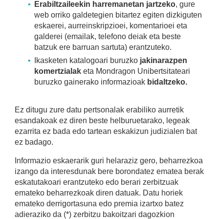
Erabiltzaileekin harremanetan jartzeko
, gure
web orriko galdetegien bitartez egiten dizkiguten
eskaerei, aurreinskripzioei, komentarioei eta
galderei (emailak, telefono deiak eta beste
batzuk ere barruan sartuta) erantzuteko.
Ikasketen katalogoari buruzko
jakinarazpen
komertzialak
eta Mondragon Unibertsitateari
buruzko gainerako informazioak
bidaltzeko.
Ez ditugu zure datu pertsonalak erabiliko aurretik
esandakoak ez diren beste helburuetarako, legeak
ezarrita ez bada edo tartean eskakizun judizialen bat
ez badago.
Informazio eskaerarik guri helaraziz gero, beharrezkoa
izango da interesdunak bere borondatez ematea berak
eskatutakoari erantzuteko edo berari zerbitzuak
emateko beharrezkoak diren datuak. Datu horiek
emateko derrigortasuna edo premia izartxo batez
adieraziko da (*) zerbitzu bakoitzari dagozkion