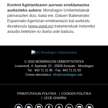
Kontrol Agintaritzaren aurrean erreklamazioa
aurkezteko aukera:
Mondragon Unibertsitateak
jakinarazten dizu, baita ere, Datuen Babeserako
Espainiako Agentzian erreklamazio bat aurkeztu
dezakezula (
www.agpd.es
) tratamenduak indarreko
araudia betetzen ez duela uste baduzu.
© 2018 MONDRAGON UNIBERTSITATEA
Loramendi, 4. Apartado 23 - 20500 Arrasate - Mondragon
Tel.: 943 71 21 85 - Fax: 943 71 21 93
Correo electrónico:
info@mondragon.edu
PRIBATUTASUN POLITIKA
COOKIEN POLITIKA
LEGE-OHARRA