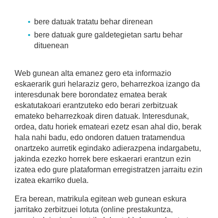
bere datuak tratatu behar direnean
bere datuak gure galdetegietan sartu behar
dituenean
Web gunean alta emanez gero eta informazio
eskaerarik guri helaraziz gero, beharrezkoa izango da
interesdunak bere borondatez ematea berak
eskatutakoari erantzuteko edo berari zerbitzuak
emateko beharrezkoak diren datuak. Interesdunak,
ordea, datu horiek emateari ezetz esan ahal dio, berak
hala nahi badu, edo ondoren datuen tratamendua
onartzeko aurretik egindako adierazpena indargabetu,
jakinda ezezko horrek bere eskaerari erantzun ezin
izatea edo gure plataforman erregistratzen jarraitu ezin
izatea ekarriko duela.
Era berean, matrikula egitean web gunean eskura
jarritako zerbitzuei lotuta (online prestakuntza,