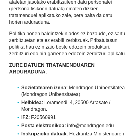
ataletan jasotako erabiltzaileen datu pertsonalei
(pertsona fisikoen datuak) ematen dizkien
tratamenduei aplikatuko zaie, bera baita da datu
horien arduraduna.
Politika honen baldintzekin ados ez bazaude, ez sartu
zerbitzuetan eta ez erabili zerbitzuak. Pribatutasun
politika hau ezin zaio beste edozein produkturi,
zerbitzuri edo hirugarrenen edozein zerbitzuri aplikatu.
ZURE DATUEN TRATAMENDUAREN
ARDURADUNA.
Sozietatearen izena:
Mondragon Unibertsitatea
(Mondragon Unibertsitatea)
Helbidea:
Loramendi, 4, 20500 Arrasate /
Mondragon.
IFZ
: F20560991
Posta elektronikoa:
info@mondragon.edu
Inskripzioko datuak:
Hezkuntza Ministerioaren