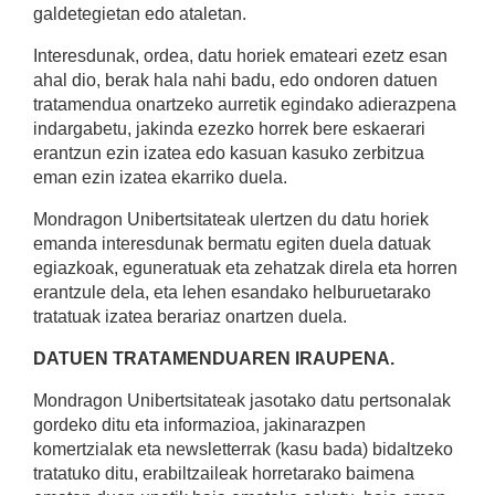
galdetegietan edo ataletan.
Interesdunak, ordea, datu horiek emateari ezetz esan
ahal dio, berak hala nahi badu, edo ondoren datuen
tratamendua onartzeko aurretik egindako adierazpena
indargabetu, jakinda ezezko horrek bere eskaerari
erantzun ezin izatea edo kasuan kasuko zerbitzua
eman ezin izatea ekarriko duela.
Mondragon Unibertsitateak ulertzen du datu horiek
emanda interesdunak bermatu egiten duela datuak
egiazkoak, eguneratuak eta zehatzak direla eta horren
erantzule dela, eta lehen esandako helburuetarako
tratatuak izatea berariaz onartzen duela.
DATUEN TRATAMENDUAREN IRAUPENA.
Mondragon Unibertsitateak jasotako datu pertsonalak
gordeko ditu eta informazioa, jakinarazpen
komertzialak eta newsletterrak (kasu bada) bidaltzeko
tratatuko ditu, erabiltzaileak horretarako baimena