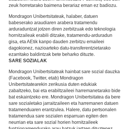
zeuk horretarako baimena berariaz eman ez badiozu.
Mondragon Unibertsitateak, halaber, datuen
babeserako araudiaren arabera tratamendu
arduraduntzat jotzen diren zerbitzuak edo teknologia
hornitzaileak erabili ditzake, tratamendu-arduradun
gisa, eta AEtik kanpo dauden zerbitzu emaileei
dagokionez, nazioarteko datu-transferentzietarako
ezarritako baldintzak bete beharko dituzte.
SARE SOZIALAK
Mondragon Unibertsitateak hainbat sare sozial dauzka
(Facebook, Twitter, etab) Mondragon
Unibertsitatearekin zerikusia duten edukiak
zabaltzeko, bai eta erabiltzaileei harremanetarako bide
bat eskaintzeko ere. Mondragon Unibertsitatea da bere
sare sozialetako jarraitzaileen eta harremanen datuen
tratamenduaren erantzulea. Halere, datu pertsonalen
tratamendua sare sozialen esparruan egiten den
neurrian eta sare sozial horien hornitzaileek
funtzionamendurako arau batzuk jartzen dituztenez,