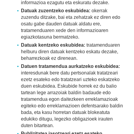
informazioa ezagutu eta eskuratu dezake.
Datuak zuzentzeko eskubidea:
okerrak
zuzendu ditzake, bai eta zehatzak ez diren edo
osatu gabe dauden datuak aldatu ere,
tratamenduaren xede den informazioaren
egiazkotasuna bermatzeko.
Datuak kentzeko eskubidea:
tratamenduaren
helburu diren datuak kentzeko eskatu dezake,
beharrezkoak ez direnean.
Datuen tratamendua aurkatzeko eskubidea:
interesdunak bere datu pertsonalak tratatzeari
ezetz esateko edo tratatzeari uzteko eskatzeko
duen eskubidea. Eskubide horrek ez du balio
tartean lege arrazoiak baldin badaude edo
tratamendua egon daitezkeen erreklamazioak
egiteko edo erreklamazioen defentsarako baldin
bada, eta kasu horretan datuak blokeatuta
edukiko ditugu, legezko obligazioek irauten
duten bitartean.
Publizitatea jasotzeari ezetz esateko