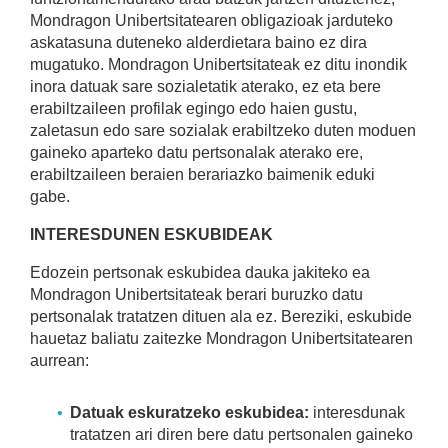
Mondragon Unibertsitatearen obligazioak jarduteko
askatasuna duteneko alderdietara baino ez dira
mugatuko. Mondragon Unibertsitateak ez ditu inondik
inora datuak sare sozialetatik aterako, ez eta bere
erabiltzaileen profilak egingo edo haien gustu,
zaletasun edo sare sozialak erabiltzeko duten moduen
gaineko aparteko datu pertsonalak aterako ere,
erabiltzaileen beraien berariazko baimenik eduki
gabe.
INTERESDUNEN ESKUBIDEAK
Edozein pertsonak eskubidea dauka jakiteko ea
Mondragon Unibertsitateak berari buruzko datu
pertsonalak tratatzen dituen ala ez. Bereziki, eskubide
hauetaz baliatu zaitezke Mondragon Unibertsitatearen
aurrean:
Datuak eskuratzeko eskubidea:
interesdunak
tratatzen ari diren bere datu pertsonalen gaineko