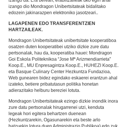
izango da. Era berean, erabiltzaileak uko egin ahal
izango dio Mondragon Unibertsitateak bidalitako
edozein jakinarazpen elektroniko jasotzeari..
LAGAPENEN EDO TRANSFERENTZIEN
HARTZAILEAK.
Mondragon Unibertsitateak unibertsitate kooperatiboa
osatzen duten kooperatibei utziko dizkie zure datu
pertsonalak, hau da, kooperatiba hauei: Mondragon
Goi Eskola Politeknikoa “Jose Mª Arizmendiarrieta”
Koop.E., MU Enpresagintza Koop.E., HUHEZI Koop.E.
eta Basque Culinary Center Hezkuntza Fundazioa,
Web gunearen bidez egindako eskaerei erantzun ahal
izateko, betiere pribatutasun politika honetan
adierazitako helburu bereziei lotuta.
Mondragon Unibertsitateak ezingo dizkie inondik inora
zure datu pertsonalak hirugarrenei utzi, kenduta
legeak hori egitera behartzen duenean
(Hezkuntzarekin, Ogasunarekin eta beste arlo
batzuekin lotura duen Administrazio Publikoa) edo zuk