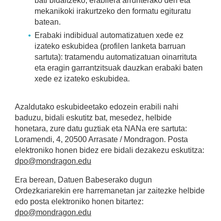
bati bidaltzeko, erabilera arrunterako den eta
mekanikoki irakurtzeko den formatu egituratu
batean.
Erabaki indibidual automatizatuen xede ez
izateko eskubidea (profilen lanketa barruan
sartuta): tratamendu automatizatuan oinarrituta
eta eragin garrantzitsuak dauzkan erabaki baten
xede ez izateko eskubidea.
Azaldutako eskubideetako edozein erabili nahi
baduzu, bidali eskutitz bat, mesedez, helbide
honetara, zure datu guztiak eta NANa ere sartuta:
Loramendi, 4, 20500 Arrasate / Mondragon. Posta
elektroniko honen bidez ere bidali dezakezu eskutitza:
dpo@mondragon.edu
Era berean, Datuen Babeserako dugun
Ordezkariarekin ere harremanetan jar zaitezke helbide
edo posta elektroniko honen bitartez:
dpo@mondragon.edu