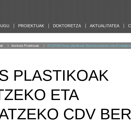
DUGU
PROIEKTUAK
DOKTORETZA
AKTUALITATEA
C
rak
Ikerketa Proiektuak
ECOFISH Itsas plastikoak Berreskuratzeko eta Errebalori
AS PLASTIKOAK
ZEKO ETA
ATZEKO CDV BER