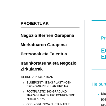
PROIEKTUAK
Negozio Berrien Garapena
Pr
Merkatuaren Garapena
E
Pertsonak eta Talentua
E
Iraunkortasuna eta Negozio
Zirkularrak
IKERKETA PROIEKTUAK
BLUEPOINT - ITSAS PLASTIKOEN
Helbur
EKONOMIA ZIRKULAR URDINA
FOOTPLASTIC 360 GRADUKO
Na
TRAZABILITATERAKO KONPONBIDE
jo
ZIRKULARRA
pr
GSBI - GIPUZKOA SUSTAINABLE