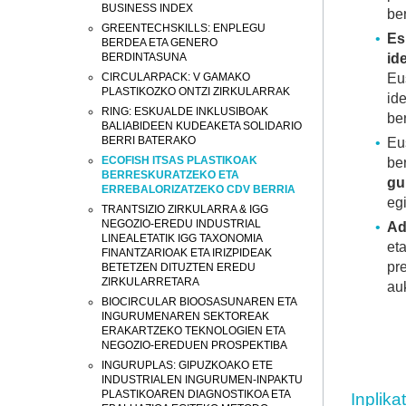
BUSINESS INDEX
be
GREENTECHSKILLS: ENPLEGU
Es
BERDEA ETA GENERO
BERDINTASUNA
id
CIRCULARPACK: V GAMAKO
Eu
PLASTIKOZKO ONTZI ZIRKULARRAK
ide
RING: ESKUALDE INKLUSIBOAK
be
BALIABIDEEN KUDEAKETA SOLIDARIO
BERRI BATERAKO
Eu
ECOFISH ITSAS PLASTIKOAK
be
BERRESKURATZEKO ETA
g
ERREBALORIZATZEKO CDV BERRIA
eg
TRANTSIZIO ZIRKULARRA & IGG
NEGOZIO-EREDU INDUSTRIAL
Ad
LINEALETATIK IGG TAXONOMIA
et
FINANTZARIOAK ETA IRIZPIDEAK
pr
BETETZEN DITUZTEN EREDU
ZIRKULARRETARA
au
BIOCIRCULAR BIOOSASUNAREN ETA
INGURUMENAREN SEKTOREAK
ERAKARTZEKO TEKNOLOGIEN ETA
NEGOZIO-EREDUEN PROSPEKTIBA
INGURUPLAS: GIPUZKOAKO ETE
INDUSTRIALEN INGURUMEN-INPAKTU
PLASTIKOAREN DIAGNOSTIKOA ETA
Inplik