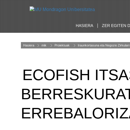
HASIERA
ZER EGITEN 
Hasiera
mik
Proiektuak
Iraunkortasuna eta Negozio Zirkular
ECOFISH ITS
BERRESKURAT
ERREBALORIZ