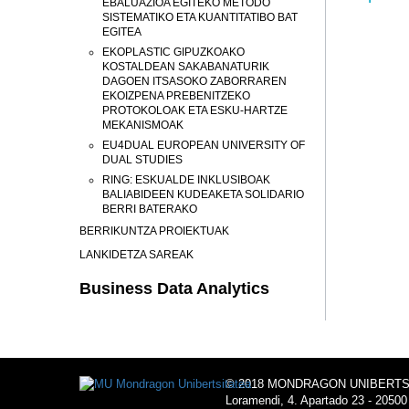
EBALUAZIOA EGITEKO METODO
SISTEMATIKO ETA KUANTITATIBO BAT
EGITEA
EKOPLASTIC GIPUZKOAKO
KOSTALDEAN SAKABANATURIK
DAGOEN ITSASOKO ZABORRAREN
EKOIZPENA PREBENITZEKO
PROTOKOLOAK ETA ESKU-HARTZE
MEKANISMOAK
EU4DUAL EUROPEAN UNIVERSITY OF
DUAL STUDIES
RING: ESKUALDE INKLUSIBOAK
BALIABIDEEN KUDEAKETA SOLIDARIO
BERRI BATERAKO
BERRIKUNTZA PROIEKTUAK
LANKIDETZA SAREAK
Business Data Analytics
© 2018 MONDRAGON UNIBERTS
Loramendi, 4. Apartado 23 - 20500