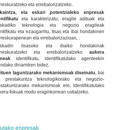
rreskuratzeko eta errebalorizatzeko.
kaintza, eta eskari potentzialeko enpresak
entifikatu
eta karakterizatu; eragile adituak eta
skadiko teknologia eta negozio eragileak
ntifikatu eta ezaugarritu, Itsas eta ibai hondakinen
rreskurapenean eta errebalorizazioan, .
skadin itsasoko eta ibaiko hondakinak
rreskuratzeko eta errebalorizatzeko
aukera
uneak
identifikatu, identifikatutako agenteekin
indako dinamiken bidez.
ituen laguntzarako mekanismoak diseinatu
, bai
a prestakuntza teknologikorako eta negozio-
estakuntzarako mekanismoak ere, identifikatutako
kera-fokuak modu eraginkorrean ustiatzeko.
atutako enpresak