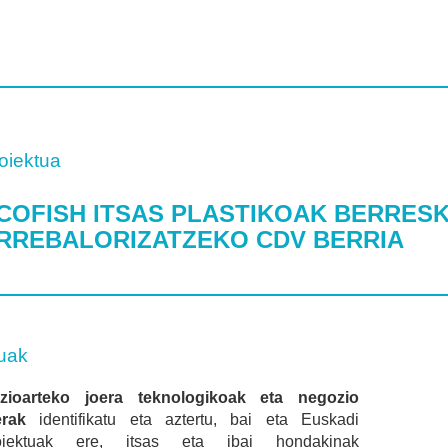
oiektua
COFISH ITSAS PLASTIKOAK BERRES
RREBALORIZATZEKO CDV BERRIA
uak
zioarteko joera teknologikoak eta negozio
erak
identifikatu eta aztertu, bai eta Euskadi
oiektuak ere, itsas eta ibai hondakinak