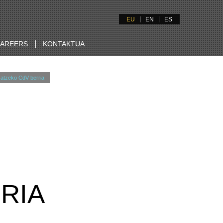
EU
EN
ES
AREERS
KONTAKTUA
zatzeko CdV berria
RIA